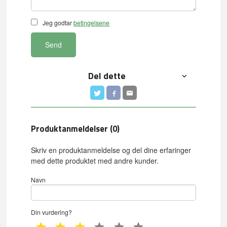
Jeg godtar
betingelsene
Send
Del dette
Produktanmeldelser (0)
Skriv en produktanmeldelse og del dine erfaringer
med dette produktet med andre kunder.
Navn
Din vurdering?
1 star
2 star
3 star
4 star
5 star
6 star