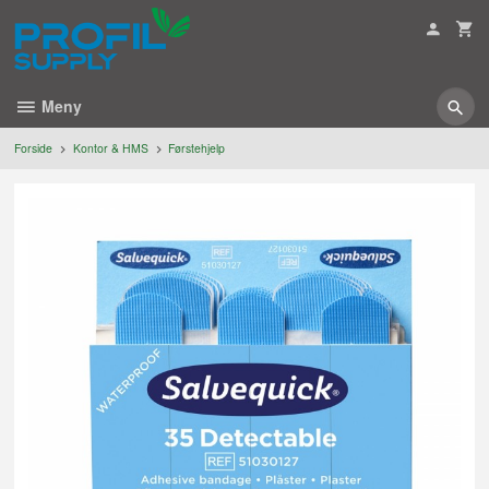
Gå
til
innholdet
Meny
Forside
Kontor & HMS
Førstehjelp