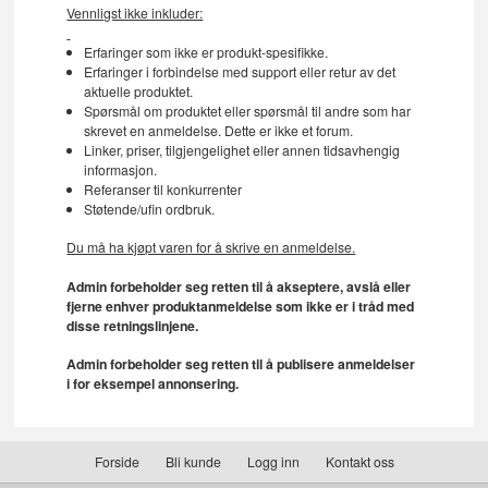
Vennligst ikke inkluder:
Erfaringer som ikke er produkt-spesifikke.
Erfaringer i forbindelse med support eller retur av det
aktuelle produktet.
Spørsmål om produktet eller spørsmål til andre som har
skrevet en anmeldelse. Dette er ikke et forum.
Linker, priser, tilgjengelighet eller annen tidsavhengig
informasjon.
Referanser til konkurrenter
Støtende/ufin ordbruk.
Du må ha kjøpt varen for å skrive en anmeldelse.
Admin forbeholder seg retten til å akseptere, avslå eller
fjerne enhver produktanmeldelse som ikke er i tråd med
disse retningslinjene.
Admin forbeholder seg retten til å publisere anmeldelser
i for eksempel annonsering.
Forside
Bli kunde
Logg inn
Kontakt oss