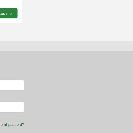
7
Les mer
lemt passord?