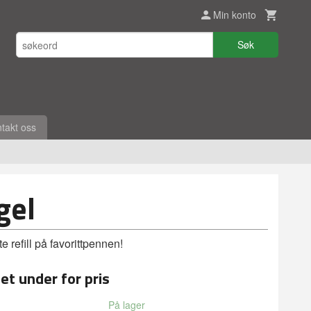
Min konto
Søk
takt oss
gel
e refill på favorittpennen!
et under for pris
På lager