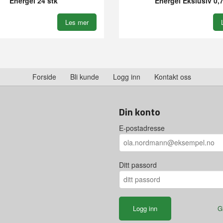
Energel 24 stk
Energel Ekslusiv 0,
Les mer
Forside
Bli kunde
Logg inn
Kontakt oss
Din konto
E-postadresse
Ditt passord
G