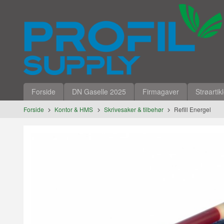
Gå
Lukk
til
innholdet
Produkter
Forside
DN Gaselle 2025
Firmagaver
Strøartik
Forside
Kontor & HMS
Skrivesaker & tilbehør
Refill Energel