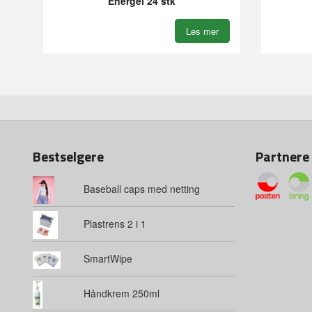
Energel 24 stk
Les mer
Bestselgere
Partnere
Baseball caps med netting
Plastrens 2 i 1
SmartWipe
Håndkrem 250ml