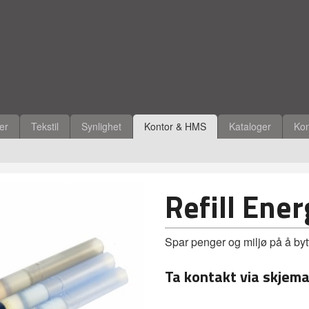
ler
Tekstil
Synlighet
Kontor & HMS
Kataloger
Kon
Refill Ener
Spar penger og miljø på å bytt
Ta kontakt via skjema