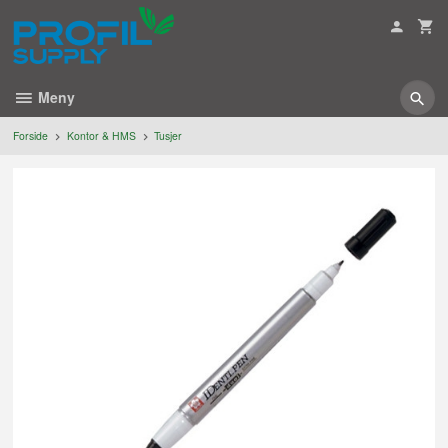
Gå
til
innholdet
Meny
Forside
Kontor & HMS
Tusjer