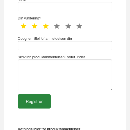
Din vurdering?
1 star
2 star
3 star
4 star
5 star
6 star
Oppgi en tittel for anmeldelsen din
Skriv inn produktanmeldelsen i feltet under
Retningslinjer for produktanmeldelser: