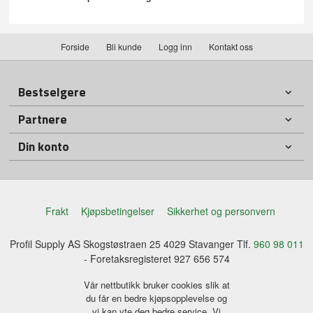
Forside
Bli kunde
Logg inn
Kontakt oss
Bestselgere
Partnere
Din konto
Frakt
Kjøpsbetingelser
Sikkerhet og personvern
Profil Supply AS Skogstøstraen 25 4029 Stavanger Tlf.
960 98 011
- Foretaksregisteret 927 656 574
Vår nettbutikk bruker cookies slik at
du får en bedre kjøpsopplevelse og
vi kan yte deg bedre service. Vi