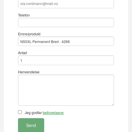
Telefon
Emne/produkt
Antall
Henvendelse
Jeg godtar
betingelsene
Send