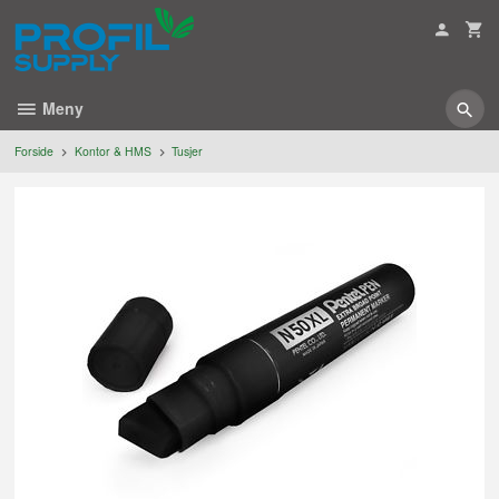
Gå
til
innholdet
Meny
Forside
Kontor & HMS
Tusjer