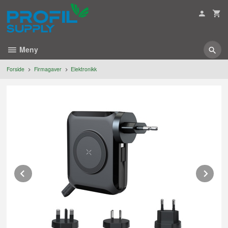
Gå
til
innholdet
Meny
Forside
Firmagaver
Elektronikk
Prev
Ne