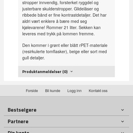
stropper innvendig, forsterket ryggdel og
justerbare skulderstropper. Glidelåser og
ribbede bånd er fine kontrastdetaljer. Det har
aldri vært enklere å bære med seg
kjølevarene! Rommer 21 liter. Sekken kan
leveres med trykk på lommen fremme.
Den kommer i grønt eller blått rPET-materiale
(resirkulerte tomflasker), beige eller sort med
gull detaljer.
Produktanmeldelser (0)
Forside
Bli kunde
Logg inn
Kontakt oss
Bestselgere
Partnere
Din konto