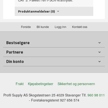
CAT 3. Pakket i en FSC® krafthylse.
Produktanmeldelser (0)
Forside
Bli kunde
Logg inn
Kontakt oss
Bestselgere
Partnere
Din konto
Frakt
Kjøpsbetingelser
Sikkerhet og personvern
Profil Supply AS Skogstøstraen 25 4029 Stavanger Tlf.
960 98 011
- Foretaksregisteret 927 656 574