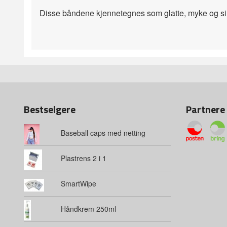
Disse båndene kjennetegnes som glatte, myke og si
Bestselgere
Partnere
Baseball caps med netting
Plastrens 2 i 1
SmartWipe
Håndkrem 250ml