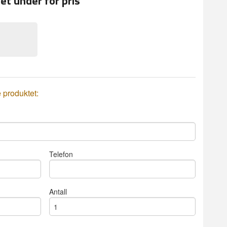
et under for pris
e produktet:
Telefon
Antall