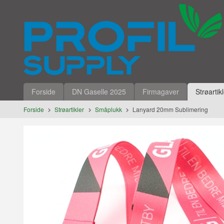
Gå
Lukk
til
innholdet
Produkter
Forside
DN Gaselle 2025
Firmagaver
Strøartik
Forside
Strøartikler
Småplukk
Lanyard 20mm Sublimering