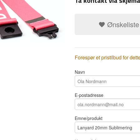
Ta kontakt via skjema
Ønskeliste
Forespør et pristilbud for dett
Navn
E-postadresse
Emne/produkt