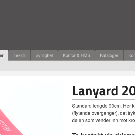
ler
Tekstil
Synlighet
Kontor & HMS
Kataloger
Kon
Lanyard 2
Standard lengde 90cm. Her ka
(flytende overganger), det tr
delen som vender inn mot kro