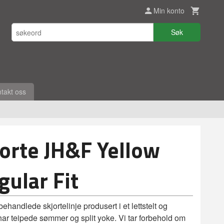
Min konto
Søk
takt oss
orte JH&F Yellow
ular Fit
handlede skjortelinje produsert i et lettstelt og
 har teipede sømmer og split yoke. Vi tar forbehold om