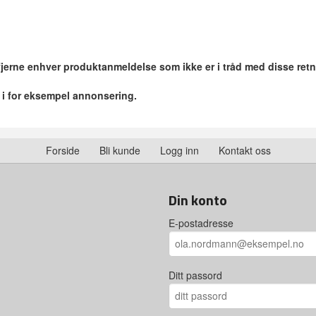
 fjerne enhver produktanmeldelse som ikke er i tråd med disse retn
r i for eksempel annonsering.
Forside
Bli kunde
Logg inn
Kontakt oss
Din konto
E-postadresse
Ditt passord