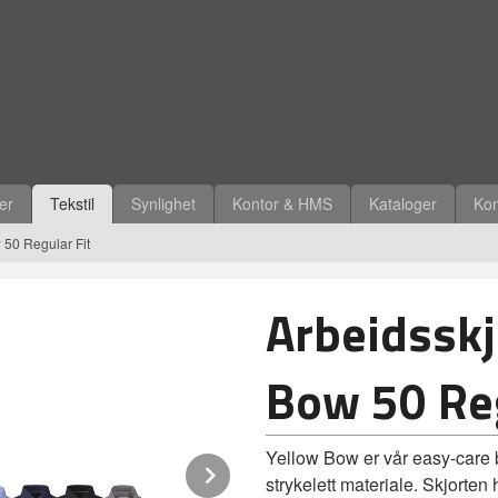
ler
Tekstil
Synlighet
Kontor & HMS
Kataloger
Kon
 50 Regular Fit
Arbeidsskj
Bow 50 Reg
Yellow Bow er vår easy-care be
Next
strykelett materiale. Skjorten