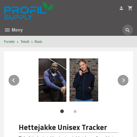
Gå
til
innholdet
Meny
Forside
Tekstil
Basic
Prev
Ne
Hettejakke Unisex Tracker