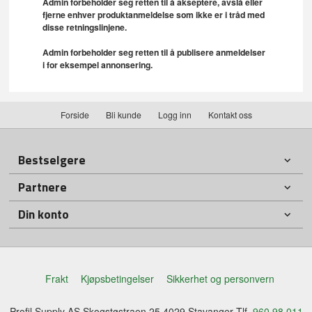
Admin forbeholder seg retten til å akseptere, avslå eller
fjerne enhver produktanmeldelse som ikke er i tråd med
disse retningslinjene.
Admin forbeholder seg retten til å publisere anmeldelser
i for eksempel annonsering.
Forside
Bli kunde
Logg inn
Kontakt oss
Bestselgere
Partnere
Din konto
Frakt
Kjøpsbetingelser
Sikkerhet og personvern
Profil Supply AS Skogstøstraen 25 4029 Stavanger Tlf.
960 98 011