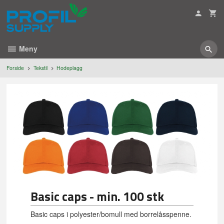
Gå
til
innholdet
Meny
Forside
Tekstil
Hodeplagg
Basic caps - min. 100 stk
Basic caps i polyester/bomull med borrelåsspenne.