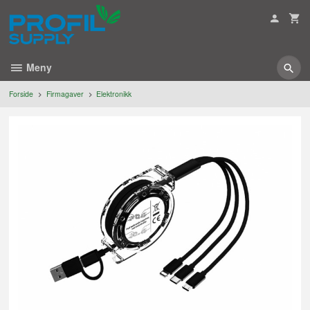
Gå
til
innholdet
Meny
Forside
Firmagaver
Elektronikk