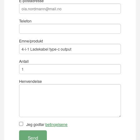
E-postadresse
Telefon
Emne/produkt
Antall
Henvendelse
Jeg godtar
betingelsene
Send